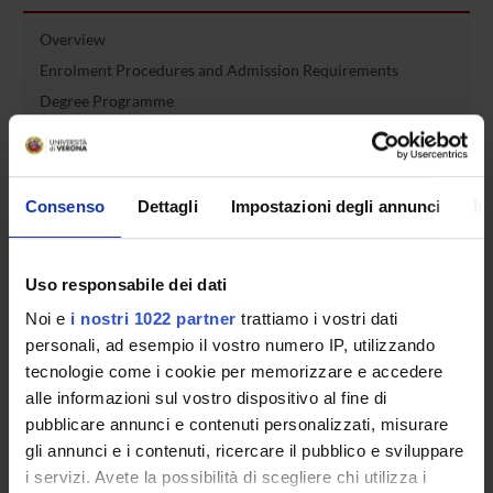
Overview
Enrolment Procedures and Admission Requirements
Degree Programme
Courses
Notices
Governing bodies
Consenso
Dettagli
Impostazioni degli annunci
In
Rete formativa
Uso responsabile dei dati
International Students
Noi e
i nostri 1022 partner
trattiamo i vostri dati
personali, ad esempio il vostro numero IP, utilizzando
OFFERTA FORMATIVA
tecnologie come i cookie per memorizzare e accedere
alle informazioni sul vostro dispositivo al fine di
pubblicare annunci e contenuti personalizzati, misurare
SEMESTRE FILTRO
gli annunci e i contenuti, ricercare il pubblico e sviluppare
i servizi. Avete la possibilità di scegliere chi utilizza i
CORSI DI LAUREA