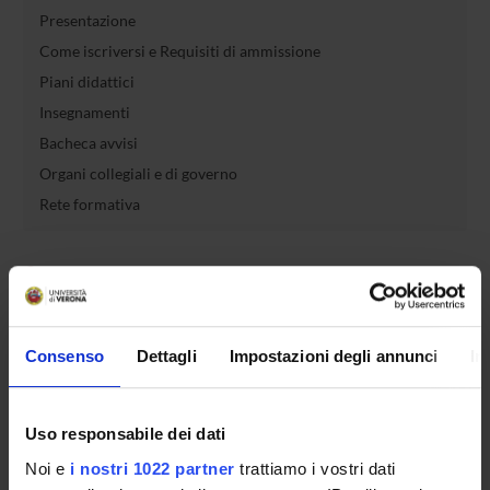
Presentazione
Come iscriversi e Requisiti di ammissione
Piani didattici
Insegnamenti
Bacheca avvisi
Organi collegiali e di governo
Rete formativa
Servizio Studenti Internazionali
OFFERTA FORMATIVA
Consenso
Dettagli
Impostazioni degli annunci
In
SEMESTRE FILTRO
Uso responsabile dei dati
CORSI DI LAUREA
Noi e
i nostri 1022 partner
trattiamo i vostri dati