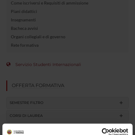
Come iscriversi e Requisiti di ammissione
Piani didattici
Insegnamenti
Bacheca avvisi
Organi collegiali e di governo
Rete formativa
Servizio Studenti Internazionali
OFFERTA FORMATIVA
SEMESTRE FILTRO
CORSI DI LAUREA
CORSI DI LAUREA MAGISTRALE