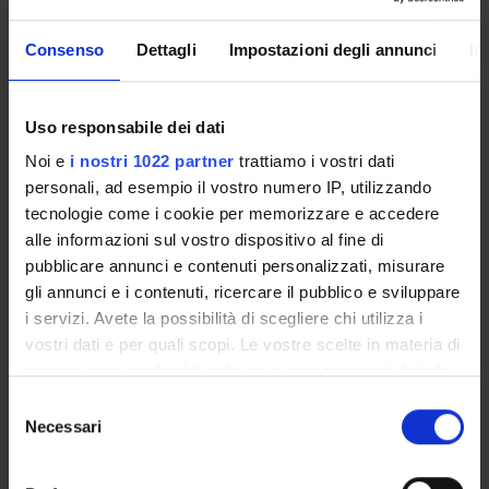
POST LAUREA
Consenso
Dettagli
Impostazioni degli annunci
In
Presentazione
Uso responsabile dei dati
Noi e
i nostri 1022 partner
trattiamo i vostri dati
Lo specialista in
Genetica Medica
deve aver maturato
personali, ad esempio il vostro numero IP, utilizzando
conoscenze scientifiche e professionali nel settore della
tecnologie come i cookie per memorizzare e accedere
Genetica Medica, Clinica e di Laboratorio, e deve essere
alle informazioni sul vostro dispositivo al fine di
in grado di: riconoscere e diagnosticare le malattie
pubblicare annunci e contenuti personalizzati, misurare
genetiche; fornire informazioni utili al loro
gli annunci e i contenuti, ricercare il pubblico e sviluppare
inquadramento, al loro controllo e alla loro prevenzione;
i servizi. Avete la possibilità di scegliere chi utilizza i
assistere altri specialisti nel riconoscimento, nella
vostri dati e per quali scopi. Le vostre scelte in materia di
diagnosi e nella gestione di queste malattie; conoscere,
privacy sono applicabili solo su questa proprietà digitale
gestire e interpretare i risultati delle analisi di
in cui avete effettuato le vostre scelte. È possibile
Selezione
laboratorio di supporto alla diagnosi delle malattie
modificare o revocare il proprio consenso in qualsiasi
Necessari
del
genetiche. Ai fini del conseguimento di questi obiettivi lo
momento dalla Dichiarazione sui cookie o facendo clic
consenso
specialista in Genetica Medica deve avere maturato
sull'icona di attivazione della privacy.