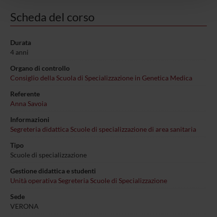
pubblicità e social media, i quali potrebbero combinarle
con altre informazioni che hai fornito loro o che hanno
Scheda del corso
raccolto dal tuo utilizzo dei loro servizi.
Durata
4 anni
Organo di controllo
Consiglio della Scuola di Specializzazione in Genetica Medica
Referente
Anna Savoia
Informazioni
Segreteria didattica Scuole di specializzazione di area sanitaria
Tipo
Scuole di specializzazione
Gestione didattica e studenti
Unità operativa Segreteria Scuole di Specializzazione
Sede
VERONA