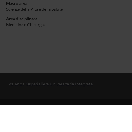
Macro area
Scienze della Vita e della Salute
Area disciplinare
Medicina e Chirurgia
Azienda Ospedaliera Universitaria Integrata
© 2002 - 2026 Università degli studi di Verona
Via dell'Artigliere 8, 37129 Verona | P. I.V.A. 01541040232 | C. FISCALE
93009870234