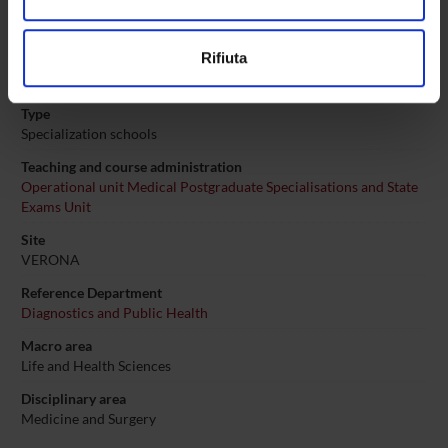
Contact person
Federica Bortolotti
Utilizziamo i cookie per personalizzare contenuti ed
Rifiuta
Information
annunci, per fornire funzionalità dei social media e per
Segreteria didattica Scuole di specializzazione di area sanitaria
analizzare il nostro traffico. Condividiamo inoltre
informazioni sul modo in cui utilizzi il nostro sito con i
Type
Specialization schools
nostri partner che si occupano di analisi dei dati web,
pubblicità e social media, i quali potrebbero combinarle
Teaching and course administration
con altre informazioni che hai fornito loro o che hanno
Operational unit Medical Postgraduate Specialisations and State
raccolto dal tuo utilizzo dei loro servizi.
Exams Unit
Site
VERONA
Reference Department
Diagnostics and Public Health
Macro area
Life and Health Sciences
Disciplinary area
Medicine and Surgery