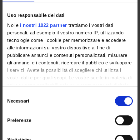
CORSI DI LAUREA MAGISTRALE
Uso responsabile dei dati
POST LAUREA
Noi e
i nostri 1022 partner
trattiamo i vostri dati
personali, ad esempio il vostro numero IP, utilizzando
tecnologie come i cookie per memorizzare e accedere
alle informazioni sul vostro dispositivo al fine di
pubblicare annunci e contenuti personalizzati, misurare
gli annunci e i contenuti, ricercare il pubblico e sviluppare
i servizi. Avete la possibilità di scegliere chi utilizza i
vostri dati e per quali scopi. Le vostre scelte in materia di
Presentazione
privacy sono applicabili solo su questa proprietà digitale
in cui avete effettuato le vostre scelte. È possibile
Selezione
modificare o revocare il proprio consenso in qualsiasi
Necessari
del
Lo specialista in
Medicina Fisica e Riabilitativa
deve
momento dalla Dichiarazione sui cookie o facendo clic
consenso
aver maturato conoscenze scientifiche e professionali
sull'icona di attivazione della privacy.
Preferenze
nel campo della fisiologia, fisiopatologia, clinica e terapia
delle Menomazioni, Disabilità nonché delle possibilità di
Con il tuo consenso, vorremmo anche:
parte- cipazione della persona disabile alla vita sociale e
raccogliere informazioni sulla tua posizione
Statistiche