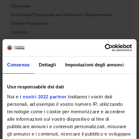
Overview
Enrolment Procedures and Admission Requirements
Degree Programme
Courses
Notices
Governing bodies
Rete formativa
Consenso
Dettagli
Impostazioni degli annunci
In
International Students
Uso responsabile dei dati
Noi e
i nostri 1022 partner
trattiamo i vostri dati
OFFERTA FORMATIVA
personali, ad esempio il vostro numero IP, utilizzando
tecnologie come i cookie per memorizzare e accedere
SEMESTRE FILTRO
alle informazioni sul vostro dispositivo al fine di
pubblicare annunci e contenuti personalizzati, misurare
CORSI DI LAUREA
gli annunci e i contenuti, ricercare il pubblico e sviluppare