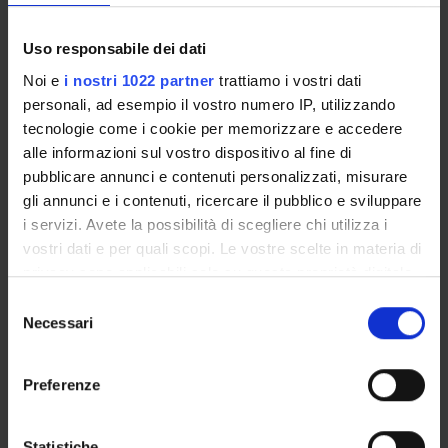
CORSI DI LAUREA MAGISTRALE
Uso responsabile dei dati
POST LAUREA
Noi e
i nostri 1022 partner
trattiamo i vostri dati
personali, ad esempio il vostro numero IP, utilizzando
tecnologie come i cookie per memorizzare e accedere
alle informazioni sul vostro dispositivo al fine di
pubblicare annunci e contenuti personalizzati, misurare
gli annunci e i contenuti, ricercare il pubblico e sviluppare
i servizi. Avete la possibilità di scegliere chi utilizza i
vostri dati e per quali scopi. Le vostre scelte in materia di
Presentazione
privacy sono applicabili solo su questa proprietà digitale
in cui avete effettuato le vostre scelte. È possibile
Selezione
modificare o revocare il proprio consenso in qualsiasi
Necessari
del
Lo specialista in
Medicina Fisica e Riabilitativa
deve
momento dalla Dichiarazione sui cookie o facendo clic
consenso
aver maturato conoscenze scientifiche e professionali
sull'icona di attivazione della privacy.
Preferenze
nel campo della fisiologia, fisiopatologia, clinica e terapia
delle Menomazioni, Disabilità nonché delle possibilità di
Con il tuo consenso, vorremmo anche:
parte- cipazione della persona disabile alla vita sociale e
raccogliere informazioni sulla tua posizione
Statistiche