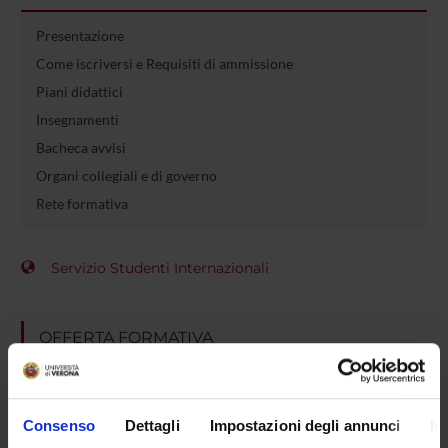
Presentazione
Come iscriversi e Requisiti di ammissione
Piani didattici
Insegnamenti
Bacheca avvisi
Organi collegiali e di governo
Rete formativa
Servizio Studenti Internazionali
OFFERTA FORMATIVA
SEMESTRE FILTRO
Consenso
Dettagli
Impostazioni degli annunci
In
CORSI DI LAUREA