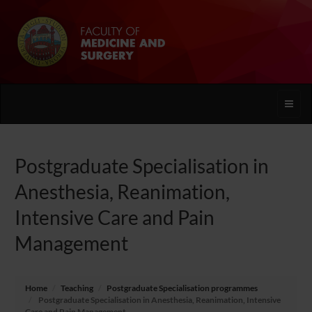
Toggle
naviga
Postgraduate Specialisation in
Anesthesia, Reanimation,
Intensive Care and Pain
Management
Home
Teaching
Postgraduate Specialisation programmes
Postgraduate Specialisation in Anesthesia, Reanimation, Intensive
Care and Pain Management