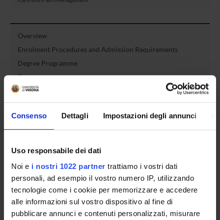
Overview
Enrolment Procedures and Admission Requirements
Degree Programme
Courses
Notices
Governing bodies
Consenso
Dettagli
Impostazioni degli annunci
In
Rete formativa
International Students
Uso responsabile dei dati
Noi e
i nostri 1022 partner
trattiamo i vostri dati
personali, ad esempio il vostro numero IP, utilizzando
OFFERTA FORMATIVA
tecnologie come i cookie per memorizzare e accedere
alle informazioni sul vostro dispositivo al fine di
SEMESTRE FILTRO
pubblicare annunci e contenuti personalizzati, misurare