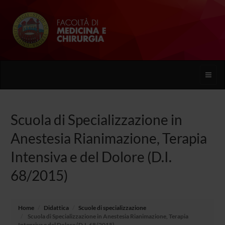
Toggle
naviga
Scuola di Specializzazione in
Anestesia Rianimazione, Terapia
Intensiva e del Dolore (D.I.
68/2015)
Home
Didattica
Scuole di specializzazione
Scuola di Specializzazione in Anestesia Rianimazione, Terapia
Intensiva e del Dolore (D.I. 68/2015)