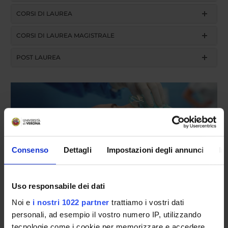
CORSI DI LAUREA
CORSI DI LAUREA MAGISTRALE
POST LAUREA
Consenso
Dettagli
Impostazioni degli annunci
In
Presentazione
Uso responsabile dei dati
Lo specialista in
Anestesia, Rianimazione, Terapia
Noi e
i nostri 1022 partner
trattiamo i vostri dati
Intensiva e del Dolore
sviluppa conoscenze teoriche,
personali, ad esempio il vostro numero IP, utilizzando
scienti- fiche e professionali condivise nella pratica
tecnologie come i cookie per memorizzare e accedere