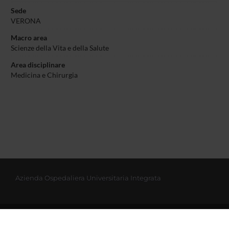
Sede
VERONA
Macro area
Scienze della Vita e della Salute
Area disciplinare
Medicina e Chirurgia
Azienda Ospedaliera Universitaria Integrata
© 2002 - 2026 Università degli studi di Verona