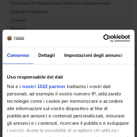
Enrolment Procedures and Admission Requirements
Degree Programme
Courses
Notices
Governing bodies
Rete formativa
Consenso
Dettagli
Impostazioni degli annunci
In
International Students
Uso responsabile dei dati
Noi e
i nostri 1022 partner
trattiamo i vostri dati
OFFERTA FORMATIVA
personali, ad esempio il vostro numero IP, utilizzando
tecnologie come i cookie per memorizzare e accedere
SEMESTRE FILTRO
alle informazioni sul vostro dispositivo al fine di
pubblicare annunci e contenuti personalizzati, misurare
CORSI DI LAUREA
gli annunci e i contenuti, ricercare il pubblico e sviluppare
i servizi. Avete la possibilità di scegliere chi utilizza i
CORSI DI LAUREA MAGISTRALE