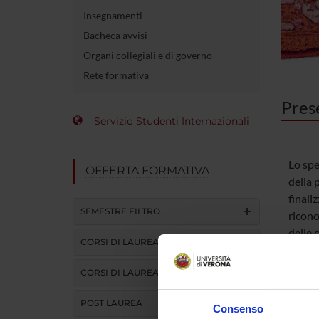
Insegnamenti
Bacheca avvisi
Organi collegiali e di governo
Rete formativa
Pres
Servizio Studenti Internazionali
Lo spe
OFFERTA FORMATIVA
della 
finali
SEMESTRE FILTRO
ricono
delle 
CORSI DI LAUREA
anatom
patolo
CORSI DI LAUREA MAGISTRALE
ultras
valuta
POST LAUREA
Consenso
autopt