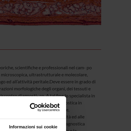
iche, scientifiche e professionali nel cam- po
microscopica, ultrastrutturale e molecolare,
go ed all’attività peritale.Deve essere in grado di
azioni morfologiche degli organi, dei tessuti e
riscontro diagnosti- co. A tal fine lo specialista in
zione ed inter- pretazione diagnostica in
istochimiche, immu- noistochimiche,
etodi relativi al controllo di qualità ed alle
alista in anatomia patologica la diagnostica
Informazioni sui cookie
a intraoperatoria, ultrastrutturale e la