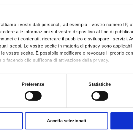
erizzazione biomolecolare delle lesioni di cellule, tessuti ed organi 
e, utili anche per l’orientamento prognostico e terapeutico, e per la 
ati anatomo-clinici.
rattiamo i vostri dati personali, ad esempio il vostro numero IP, 
dere alle informazioni sul vostro dispositivo al fine di pubblica
nunci e i contenuti, ricercare il pubblico e sviluppare i servizi. A
r quali scopi. Le vostre scelte in materia di privacy sono applicabi
to le vostre scelte. È possibile modificare o revocare il proprio 
da del corso
 o facendo clic sull'icona di attivazione della privacy.
4 anni
mo anche:
oni sulla tua posizione geografica, con un'approssimazione di qu
i appartenenza
SAS-5509 - Classe per le Scuole di Specialità 
Preferenze
Statistiche
spositivo, scansionandolo attivamente alla ricerca di caratteristich
i controllo
Consiglio della Scuola di Specializzazione in
aborati i tuoi dati personali e imposta le tue preferenze nella
s
te
Aldo Scarpa
consenso in qualsiasi momento dalla Dichiarazione sui cookie.
tore delle attività
Matteo Brunelli
Accetta selezionati
nalizzare contenuti ed annunci, per fornire funzionalità dei socia
onalizzanti