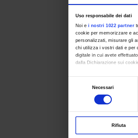
caratt
di ess
Uso responsabile dei dati
correl
Noi e
i nostri 1022 partner
t
cookie per memorizzare e acce
personalizzati, misurare gli an
chi utilizza i vostri dati e pe
digitale in cui avete effettua
Sche
dalla Dichiarazione sui cookie
Durata
Con il tuo consenso, vorrem
Selezione
raccogliere informazi
Classe d
Necessari
del
Identificare il tuo di
consenso
Organo d
digitali).
Approfondisci come vengono el
Referen
modificare o ritirare il tuo 
Coordina
Rifiuta
Utilizziamo i cookie per perso
professi