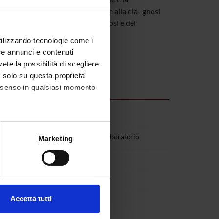
e dell’intero organismo, finalizzate alla dia- gnosi
valutazione epicritica della diagnosi e dei
utilizzando tecnologie come i
re annunci e contenuti
vete la possibilità di scegliere
li solo su questa proprietà
consenso in qualsiasi momento
alche metro,
(Ateneo): Medicina diagnostica e di laboratorio
Marketing
e specifiche (impronte
 Anatomia Patologica
ezione dettagli
. Puoi
Accetta tutti
l media e per analizzare il