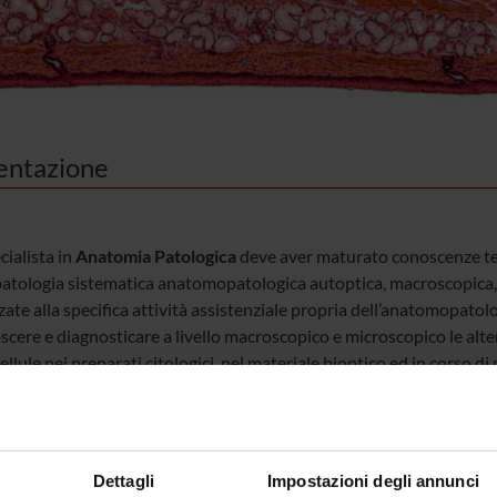
entazione
cialista in
Anatomia Patologica
deve aver maturato conoscenze teor
patologia sistematica anatomopatologica autoptica, macroscopica, 
zzate alla specifica attività assistenziale propria dell’anatomopatolo
scere e diagnosticare a livello macroscopico e microscopico le alter
cellule nei preparati citologici, nel materiale bioptico ed in corso di 
ia patologica deve acquisire le necessarie competenze nell’applica
gia umana delle metodiche anatomiche, istologiche, citologiche, 
trutturali e di biologia molecolare, nonché capacità nell’utilizzo di m
zioni quantitative. Sono specifici ambiti di competenza dello speci
Dettagli
Impostazioni degli annunci
ica, macroscopica, istopatologica, citopatologica, istocitopatologic