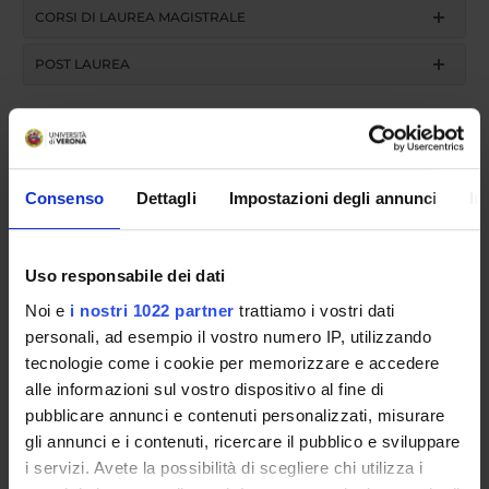
CORSI DI LAUREA MAGISTRALE
POST LAUREA
Consenso
Dettagli
Impostazioni degli annunci
In
Uso responsabile dei dati
Presentazione
Noi e
i nostri 1022 partner
trattiamo i vostri dati
personali, ad esempio il vostro numero IP, utilizzando
tecnologie come i cookie per memorizzare e accedere
Lo specialista in
Anatomia Patologica
deve aver
alle informazioni sul vostro dispositivo al fine di
maturato conoscenze teoriche, scientifiche e
pubblicare annunci e contenuti personalizzati, misurare
professionali nel cam- po della patologia sistematica
gli annunci e i contenuti, ricercare il pubblico e sviluppare
anatomopatologica autoptica, macroscopica,
i servizi. Avete la possibilità di scegliere chi utilizza i
microscopica, ultrastrutturale e molecolare, finalizzate