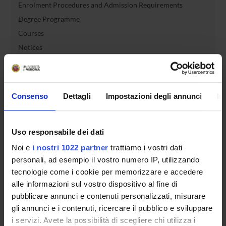
Enrolment Procedures and Admission Requirements
Degree Programme
Courses
Notices
Governing bodies
Rete formativa
Consenso
Dettagli
Impostazioni degli annunci
In
International Students
Uso responsabile dei dati
OFFERTA FORMATIVA
Noi e
i nostri 1022 partner
trattiamo i vostri dati
personali, ad esempio il vostro numero IP, utilizzando
tecnologie come i cookie per memorizzare e accedere
SEMESTRE FILTRO
alle informazioni sul vostro dispositivo al fine di
CORSI DI LAUREA
pubblicare annunci e contenuti personalizzati, misurare
gli annunci e i contenuti, ricercare il pubblico e sviluppare
CORSI DI LAUREA MAGISTRALE
i servizi. Avete la possibilità di scegliere chi utilizza i