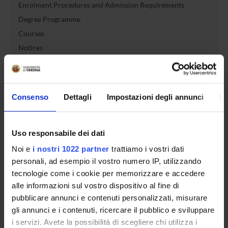
Enrolment Procedures and Admission Requirements
Degree Programme
Courses
Notices
Governing bodies
Rete formativa
Consenso
Dettagli
Impostazioni degli annunci
In
International Students
Uso responsabile dei dati
OFFERTA FORMATIVA
Noi e
i nostri 1022 partner
trattiamo i vostri dati
personali, ad esempio il vostro numero IP, utilizzando
tecnologie come i cookie per memorizzare e accedere
SEMESTRE FILTRO
alle informazioni sul vostro dispositivo al fine di
CORSI DI LAUREA
pubblicare annunci e contenuti personalizzati, misurare
gli annunci e i contenuti, ricercare il pubblico e sviluppare
CORSI DI LAUREA MAGISTRALE
i servizi. Avete la possibilità di scegliere chi utilizza i