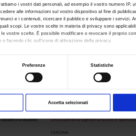
rattiamo i vostri dati personali, ad esempio il vostro numero IP, 
dere alle informazioni sul vostro dispositivo al fine di pubblica
nunci e i contenuti, ricercare il pubblico e sviluppare i servizi. A
da del corso
r quali scopi. Le vostre scelte in materia di privacy sono applicabi
to le vostre scelte. È possibile modificare o revocare il proprio 
 o facendo clic sull'icona di attivazione della privacy.
5 anni
mo anche:
i appartenenza
SAS-5504 - Classe per le Scuole di Specialità (
oni sulla tua posizione geografica, con un'approssimazione di qu
Preferenze
Statistiche
i controllo
Consiglio della Scuola di Specializzazione in P
spositivo, scansionandolo attivamente alla ricerca di caratteristich
te
Giorgio Piacentini
aborati i tuoi dati personali e imposta le tue preferenze nella
s
consenso in qualsiasi momento dalla Dichiarazione sui cookie.
zioni
Segreteria didattica Scuole di specializzazione
Accetta selezionati
Scuole di specializzazione
nalizzare contenuti ed annunci, per fornire funzionalità dei socia
inoltre informazioni sul modo in cui utilizzi il nostro sito con i n
 didattica e studenti
Unità operativa Segreteria Scuole di Specializ
icità e social media, i quali potrebbero combinarle con altre inform
lizzo dei loro servizi.
VERONA