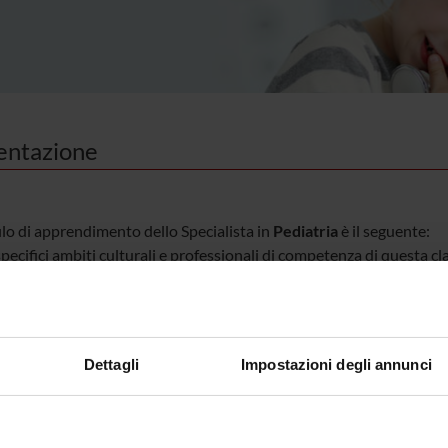
entazione
filo di apprendimento dello Specialista in
Pediatria
è il seguente:
pecifici ambiti culturali e professionali di competenza di questa cla
 l'allergologia e l'immunologia pediatrica, la broncopneumologia ped
e la diabetologia pediatrica, l’emato-oncologia pediatrica, la gastro
pediatrica, la genetica clinica, l'infettivologia pediatrica, le malat
pediatrica, la neonatologia e terapia intensiva neonatale, la neurolo
Dettagli
Impostazioni degli annunci
ive, la reumatologia pediatrica, la terapia antalgica e le cure palliat
competenza della Scuola di Specializzazione di Pediatria formare le 
riche, ossia il pediatra delle cure primarie o territoriali, il pediatra
ra specialista