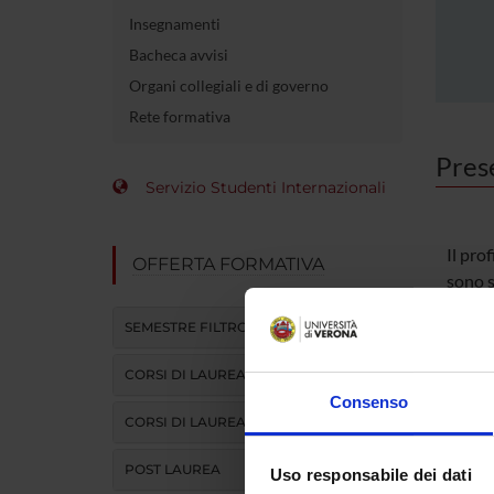
Insegnamenti
Bacheca avvisi
Organi collegiali e di governo
Rete formativa
Pres
Servizio Studenti Internazionali
Il pro
OFFERTA FORMATIVA
sono s
logia,
SEMESTRE FILTRO
logia 
zione 
CORSI DI LAUREA
logia 
Consenso
intens
CORSI DI LAUREA MAGISTRALE
E’ di 
pediat
POST LAUREA
Uso responsabile dei dati
pediat