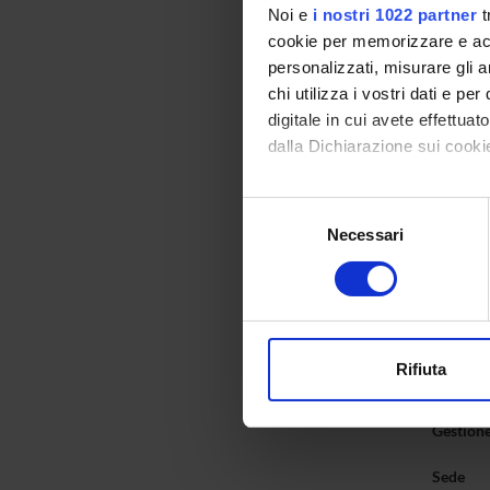
Noi e
i nostri 1022 partner
t
cookie per memorizzare e acce
personalizzati, misurare gli an
Sche
chi utilizza i vostri dati e pe
digitale in cui avete effettua
dalla Dichiarazione sui cookie
Durata
Con il tuo consenso, vorrem
Classe d
Selezione
raccogliere informazi
Necessari
del
Organo d
Identificare il tuo di
consenso
digitali).
Referen
Approfondisci come vengono el
modificare o ritirare il tuo 
Informa
Rifiuta
Tipo
Utilizziamo i cookie per perso
nostro traffico. Condividiamo 
Gestione
di analisi dei dati web, pubbl
che hanno raccolto dal tuo uti
Sede