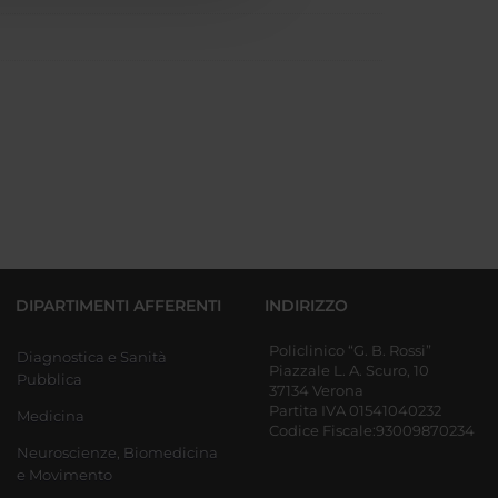
DIPARTIMENTI AFFERENTI
INDIRIZZO
Policlinico “G. B. Rossi”
Diagnostica e Sanità
Piazzale L. A. Scuro, 10
Pubblica
37134 Verona
Partita IVA 01541040232
Medicina
Codice Fiscale:93009870234
Neuroscienze, Biomedicina
e Movimento