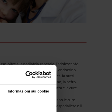
sse, oltre alla pediatria generale, l'adolescento-
iatrica, la cardiologia pediatrica, l'endocrino-
enterologia ed epatologia pediatrica, la nutri-
tie metaboliche ereditarie del bambino, la nefro-
gia pediatrica, la pediatria d'urgenza e le cure
Informazioni sui cookie
ive pediatriche.
varie figure professionali che erogano le cure
 “internista” delle cure secondarie-ospedaliere e il