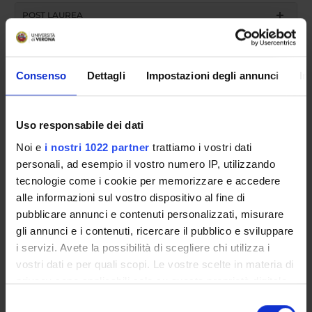
POST LAUREA
Consenso
Dettagli
Impostazioni degli annunci
In
Uso responsabile dei dati
Noi e
i nostri 1022 partner
trattiamo i vostri dati
Presentazione
personali, ad esempio il vostro numero IP, utilizzando
tecnologie come i cookie per memorizzare e accedere
alle informazioni sul vostro dispositivo al fine di
Lo specialista in
Psichiatria
deve aver maturato
pubblicare annunci e contenuti personalizzati, misurare
conoscenze teoriche, scientifiche e professionali nel
gli annunci e i contenuti, ricercare il pubblico e sviluppare
campo della psichiatria biologica e clinica e della
i servizi. Avete la possibilità di scegliere chi utilizza i
psicoterapia; deve avere conseguito una opportuna
vostri dati e per quali scopi. Le vostre scelte in materia di
formazione relativa al rapporto medico-paziente; deve
privacy sono applicabili solo su questa proprietà digitale
possedere una corretta conoscenza degli aspetti
in cui avete effettuato le vostre scelte. È possibile
psicologici e psicopatologici, eziopatogenetici,
Selezione