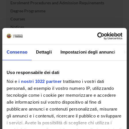
Enrolment Procedures and Admission Requirements
Degree Programme
Courses
Notices
Governing bodies
Rete formativa
Consenso
Dettagli
Impostazioni degli annunci
In
International Students
Uso responsabile dei dati
Noi e
i nostri 1022 partner
trattiamo i vostri dati
OFFERTA FORMATIVA
personali, ad esempio il vostro numero IP, utilizzando
tecnologie come i cookie per memorizzare e accedere
SEMESTRE FILTRO
alle informazioni sul vostro dispositivo al fine di
pubblicare annunci e contenuti personalizzati, misurare
CORSI DI LAUREA
gli annunci e i contenuti, ricercare il pubblico e sviluppare
i servizi. Avete la possibilità di scegliere chi utilizza i
CORSI DI LAUREA MAGISTRALE