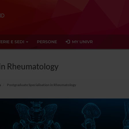
ERIE E SEDI
PERSONE
MY UNIVR
 in Rheumatology
s
Postgraduate Specialisation in Rheumatology