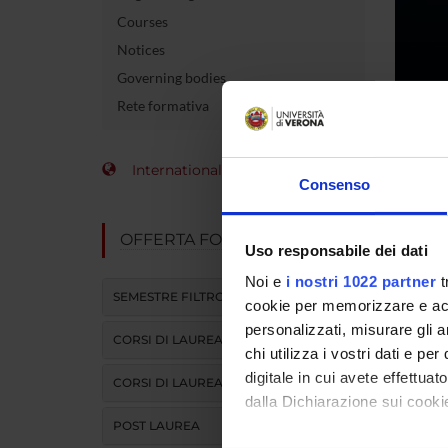
Courses
Notices
Governing bodies
Rete formativa
Cours
International Students
Consenso
Duratio
OFFERTA FORMATIVA
Categor
Uso responsabile dei dati
Noi e
i nostri 1022 partner
t
Controll
SEMESTRE FILTRO
cookie per memorizzare e acce
personalizzati, misurare gli an
Contact
CORSI DI LAUREA
chi utilizza i vostri dati e pe
Informa
digitale in cui avete effettua
CORSI DI LAUREA MAGISTRALE
dalla Dichiarazione sui cookie
Type
POST LAUREA