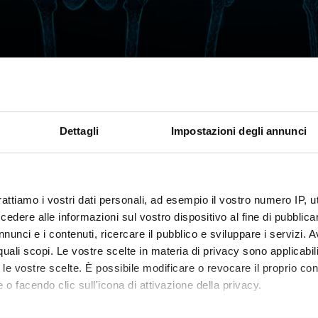
e details
Dettagli
Impostazioni degli annunci
n
4 years
y
SAS-5517 - Classe per le Scuole di Specialità 
rattiamo i vostri dati personali, ad esempio il vostro numero IP, 
ing body
Consiglio della Scuola di Specializzazione in
dere alle informazioni sul vostro dispositivo al fine di pubblica
nunci e i contenuti, ricercare il pubblico e sviluppare i servizi. A
 person
Maurizio Rossini
r quali scopi. Le vostre scelte in materia di privacy sono applicabi
tion
Segreteria didattica Scuole di specializzazione
to le vostre scelte. È possibile modificare o revocare il proprio 
 o facendo clic sull'icona di attivazione della privacy.
Specialization schools