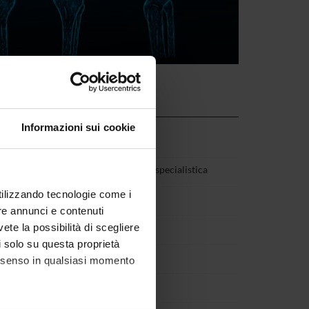
Informazioni sui cookie
(Ateneo): Medicina clinica generale e specialistica
utilizzando tecnologie come i
 Reumatologia
re annunci e contenuti
vete la possibilità di scegliere
li solo su questa proprietà
 di area sanitaria
consenso in qualsiasi momento