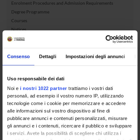
Enrolment Procedures and Admission Requirements
Degree Programme
Courses
Notices
Governing bodies
Rete formativa
Consenso
Dettagli
Impostazioni degli annunci
In
International Students
Uso responsabile dei dati
Noi e
i nostri 1022 partner
trattiamo i vostri dati
OFFERTA FORMATIVA
personali, ad esempio il vostro numero IP, utilizzando
tecnologie come i cookie per memorizzare e accedere
SEMESTRE FILTRO
alle informazioni sul vostro dispositivo al fine di
pubblicare annunci e contenuti personalizzati, misurare
CORSI DI LAUREA
gli annunci e i contenuti, ricercare il pubblico e sviluppare
i servizi. Avete la possibilità di scegliere chi utilizza i
CORSI DI LAUREA MAGISTRALE