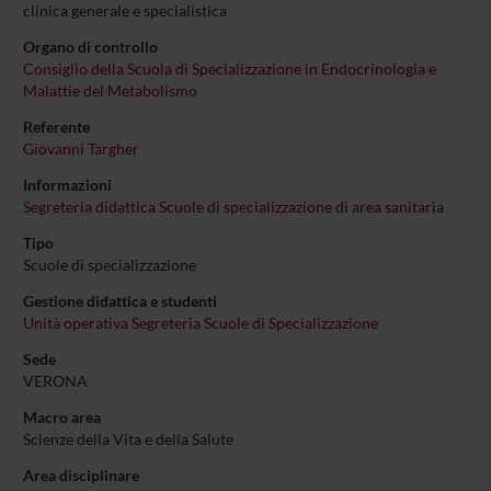
raccolto dal tuo utilizzo dei loro servizi.
clinica generale e specialistica
Organo di controllo
Consiglio della Scuola di Specializzazione in Endocrinologia e
Malattie del Metabolismo
Referente
Giovanni Targher
Informazioni
Segreteria didattica Scuole di specializzazione di area sanitaria
Tipo
Scuole di specializzazione
Gestione didattica e studenti
Unità operativa Segreteria Scuole di Specializzazione
Sede
VERONA
Macro area
Scienze della Vita e della Salute
Area disciplinare