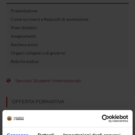
Presentazione
Come iscriversi e Requisiti di ammissione
Piani didattici
Insegnamenti
Bacheca avvisi
Organi collegiali e di governo
Rete formativa
Servizio Studenti Internazionali
OFFERTA FORMATIVA
SEMESTRE FILTRO
CORSI DI LAUREA