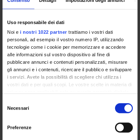
Consenso
Dettagli
Impostazioni degli annunci
In
CORSI DI LAUREA MAGISTRALE
Uso responsabile dei dati
POST LAUREA
Noi e
i nostri 1022 partner
trattiamo i vostri dati
personali, ad esempio il vostro numero IP, utilizzando
tecnologie come i cookie per memorizzare e accedere
alle informazioni sul vostro dispositivo al fine di
pubblicare annunci e contenuti personalizzati, misurare
gli annunci e i contenuti, ricercare il pubblico e sviluppare
i servizi. Avete la possibilità di scegliere chi utilizza i
vostri dati e per quali scopi. Le vostre scelte in materia di
Presentazione
privacy sono applicabili solo su questa proprietà digitale
in cui avete effettuato le vostre scelte. È possibile
Selezione
modificare o revocare il proprio consenso in qualsiasi
Necessari
del
Lo specialista in
Endocrinologia e Malattie del
momento dalla Dichiarazione sui cookie o facendo clic
consenso
Metabolismo
deve avere maturato conoscenze teoriche,
sull'icona di attivazione della privacy.
scientifi- che e professionali nel campo della
Preferenze
fisiopatologia e clinica delle malattie del sistema
Con il tuo consenso, vorremmo anche: