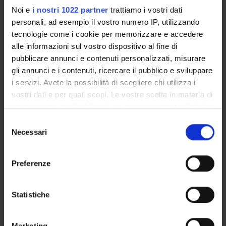
Noi e
i nostri 1022 partner
trattiamo i vostri dati
POST LAUREA
personali, ad esempio il vostro numero IP, utilizzando
tecnologie come i cookie per memorizzare e accedere
alle informazioni sul vostro dispositivo al fine di
pubblicare annunci e contenuti personalizzati, misurare
gli annunci e i contenuti, ricercare il pubblico e sviluppare
i servizi. Avete la possibilità di scegliere chi utilizza i
vostri dati e per quali scopi. Le vostre scelte in materia di
privacy sono applicabili solo su questa proprietà digitale
Presentazione
in cui avete effettuato le vostre scelte. È possibile
Selezione
modificare o revocare il proprio consenso in qualsiasi
Necessari
del
momento dalla Dichiarazione sui cookie o facendo clic
Lo specialista in
Ematologia
deve avere maturato
consenso
sull'icona di attivazione della privacy.
conoscenze teoriche, scientifiche e professionali per
Preferenze
riconoscere, diagnosticare e curare tutte le malattie del
Con il tuo consenso, vorremmo anche:
sangue e degli organi emopoietici, per assistere gli altri
raccogliere informazioni sulla tua posizione
specialisti nel ricono- scimento, la diagnosi e la cura delle
Statistiche
geografica, con un'approssimazione di qualche
complicazioni o alterazioni ematologiche delle altre
metro,
malattie, per svolgere funzioni di medicina trasfusionale.
Marketing