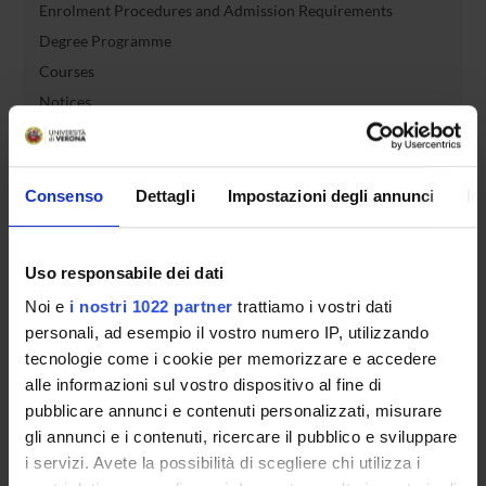
Enrolment Procedures and Admission Requirements
Degree Programme
Courses
Notices
Governing bodies
Rete formativa
Consenso
Dettagli
Impostazioni degli annunci
In
International Students
Uso responsabile dei dati
Noi e
i nostri 1022 partner
trattiamo i vostri dati
OFFERTA FORMATIVA
personali, ad esempio il vostro numero IP, utilizzando
tecnologie come i cookie per memorizzare e accedere
SEMESTRE FILTRO
alle informazioni sul vostro dispositivo al fine di
pubblicare annunci e contenuti personalizzati, misurare
CORSI DI LAUREA
gli annunci e i contenuti, ricercare il pubblico e sviluppare
i servizi. Avete la possibilità di scegliere chi utilizza i
CORSI DI LAUREA MAGISTRALE