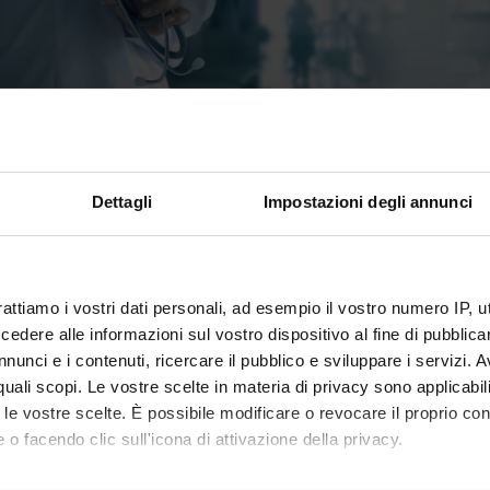
e details
Dettagli
Impostazioni degli annunci
n
5 years
y
SAS-5517 - Classe per le Scuole di Specialità 
rattiamo i vostri dati personali, ad esempio il vostro numero IP, 
ing body
Consiglio della Scuola di Specializzazione in 
dere alle informazioni sul vostro dispositivo al fine di pubblica
nunci e i contenuti, ricercare il pubblico e sviluppare i servizi. A
 person
Simonetta Friso
r quali scopi. Le vostre scelte in materia di privacy sono applicabi
tion
Segreteria didattica Scuole di specializzazione
to le vostre scelte. È possibile modificare o revocare il proprio 
 o facendo clic sull'icona di attivazione della privacy.
Specialization schools