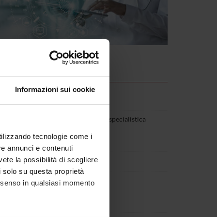
Informazioni sui cookie
(Ateneo): Medicina clinica generale e specialistica
utilizzando tecnologie come i
Medicina Interna
re annunci e contenuti
vete la possibilità di scegliere
li solo su questa proprietà
 di area sanitaria
consenso in qualsiasi momento