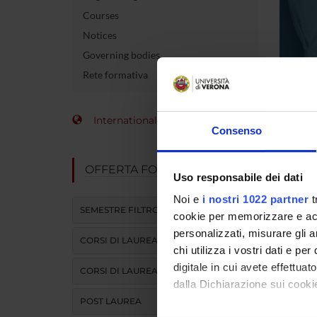
Courses
Notices
Governing bodies
Rete formativa
Cours
International Students
Consenso
Duratio
OFFERTA FORMATIVA
Categor
Uso responsabile dei dati
Noi e
i nostri 1022 partner
t
Controll
SEMESTRE FILTRO
cookie per memorizzare e acce
personalizzati, misurare gli an
Contact
CORSI DI LAUREA
chi utilizza i vostri dati e pe
Informa
digitale in cui avete effettua
CORSI DI LAUREA MAGISTRALE
dalla Dichiarazione sui cookie
Type
POST LAUREA