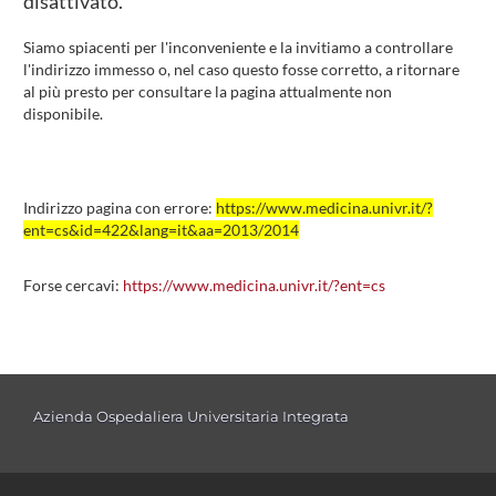
disattivato.
Siamo spiacenti per l'inconveniente e la invitiamo a controllare
l'indirizzo immesso o, nel caso questo fosse corretto, a ritornare
al più presto per consultare la pagina attualmente non
disponibile.
Indirizzo pagina con errore:
https://www.medicina.univr.it/?
ent=cs&id=422&lang=it&aa=2013/2014
Forse cercavi:
https://www.medicina.univr.it/?ent=cs
Azienda Ospedaliera Universitaria Integrata