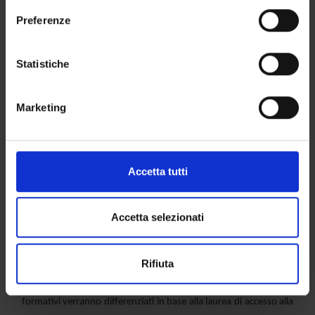
dipendenze e nelle emergenze farmaco tossicologiche; deve
sull'icona di attivazione della privacy.
Preferenze
essere in grado di applicare le conoscenze mediche ed i modelli
necessari per l’ottimizzazione dei regimi terapeutici. Deve inoltre
Con il tuo consenso, vorremmo anche:
conoscere i fattori di rischio delle malattie ai fini dell’impiego
raccogliere informazioni sulla tua posizione
Statistiche
razionale dei farmaci a scopo preventivo; deve essere a
geografica, con un'approssimazione di qualche
conoscenza delle metodologie relative alla sperimentazione
metro,
Marketing
clinica e preclinica dei farmaci nonché delle norme e delle
Identificare il tuo dispositivo, scansionandolo
procedure per l’autorizzazione all’immissione in commercio dei
attivamente alla ricerca di caratteristiche specifiche
medicinali, compresa l’attività dei comitati etici per la
(impronte digitali).
sperimentazione nell’uomo. Deve avere acquisito le conoscenze
Approfondisci come vengono elaborati i tuoi dati personali
Accetta tutti
fondamentali di epidemiologia per le valutazioni di farmaco
e imposta le tue preferenze nella
sezione dettagli
. Puoi
utilizzazione e per l’analisi e l’interpretazione dei dati di
modificare o ritirare il tuo consenso in qualsiasi momento
farmacovigilanza; deve essere in grado di condurre valutazioni
dalla Dichiarazione sui cookie.
Accetta selezionati
comparative di trattamenti farmacologici al- ternativi, e di
identificare i criteri e le strategie per l’utilizzazione razionale delle
Utilizziamo i cookie per personalizzare contenuti ed
Rifiuta
annunci, per fornire funzionalità dei social media e per
risorse disponibili sulla base della va- lutazione dei costi e dei
analizzare il nostro traffico. Condividiamo inoltre
benefici e applicando i metodi della farmaco economia. I percorsi
informazioni sul modo in cui utilizzi il nostro sito con i
formativi verranno differenziati in base alla laurea di accesso alla