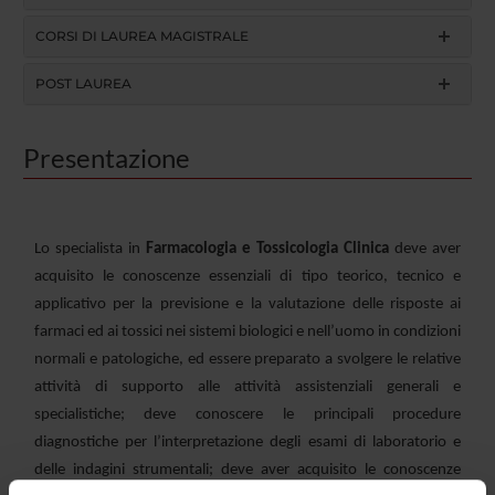
CORSI DI LAUREA MAGISTRALE
POST LAUREA
Presentazione
Lo specialista in
Farmacologia e Tossicologia Clinica
deve aver
acquisito le conoscenze essenziali di tipo teorico, tecnico e
applicativo per la previsione e la valutazione delle risposte ai
farmaci ed ai tossici nei sistemi biologici e nell’uomo in condizioni
normali e patologiche, ed essere preparato a svolgere le relative
attività di supporto alle attività assistenziali generali e
specialistiche; deve conoscere le principali procedure
diagnostiche per l’interpretazione degli esami di laboratorio e
delle indagini strumentali; deve aver acquisito le conoscenze