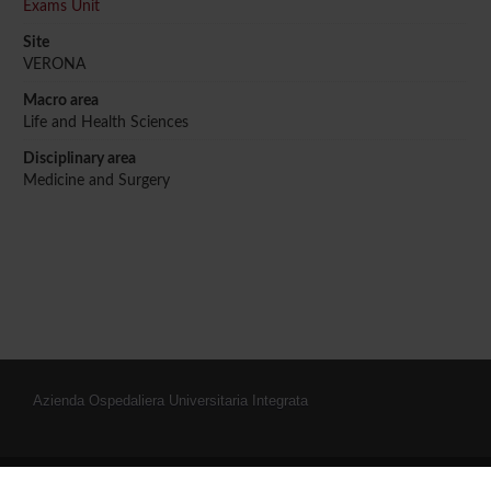
Exams Unit
Site
VERONA
Macro area
Life and Health Sciences
Disciplinary area
Medicine and Surgery
Azienda Ospedaliera Universitaria Integrata