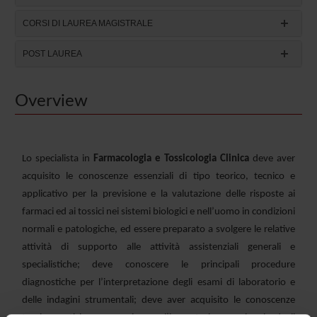
CORSI DI LAUREA MAGISTRALE
POST LAUREA
Overview
Lo specialista in
Farmacologia e Tossicologia Clinica
deve aver
acquisito le conoscenze essenziali di tipo teorico, tecnico e
applicativo per la previsione e la valutazione delle risposte ai
farmaci ed ai tossici nei sistemi biologici e nell’uomo in condizioni
normali e patologiche, ed essere preparato a svolgere le relative
attività di supporto alle attività assistenziali generali e
specialistiche; deve conoscere le principali procedure
diagnostiche per l’interpretazione degli esami di laboratorio e
delle indagini strumentali; deve aver acquisito le conoscenze