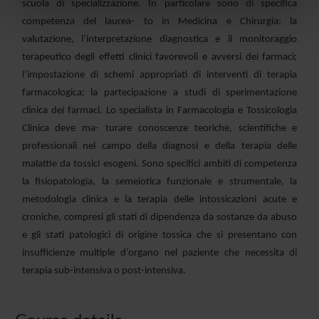
scuola di specializzazione. In particolare sono di specifica
nostri partner che si occupano di analisi dei dati web,
competenza del laurea- to in Medicina e Chirurgia: la
pubblicità e social media, i quali potrebbero combinarle
valutazione, l’interpretazione diagnostica e il monitoraggio
con altre informazioni che hai fornito loro o che hanno
terapeutico degli effetti clinici favorevoli e avversi dei farmaci;
raccolto dal tuo utilizzo dei loro servizi.
l’impostazione di schemi appropriati di interventi di terapia
farmacologica; la partecipazione a studi di sperimentazione
clinica dei farmaci. Lo specialista in Farmacologia e Tossicologia
Clinica deve ma- turare conoscenze teoriche, scientifiche e
professionali nel campo della diagnosi e della terapia delle
malattie da tossici esogeni. Sono specifici ambiti di competenza
la fisiopatologia, la semeiotica funzionale e strumentale, la
metodologia clinica e la terapia delle intossicazioni acute e
croniche, compresi gli stati di dipendenza da sostanze da abuso
e gli stati patologici di origine tossica che si presentano con
insufficienze multiple d’organo nel paziente che necessita di
terapia sub-intensiva o post-intensiva.