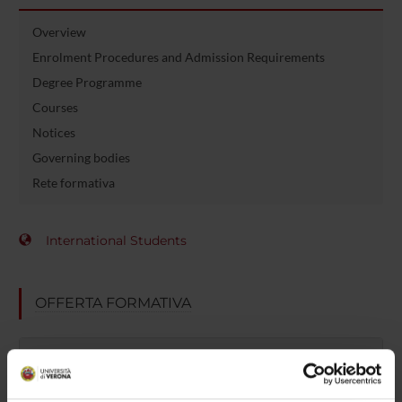
Overview
Enrolment Procedures and Admission Requirements
Degree Programme
Courses
Notices
Governing bodies
Rete formativa
International Students
OFFERTA FORMATIVA
SEMESTRE FILTRO
CORSI DI LAUREA