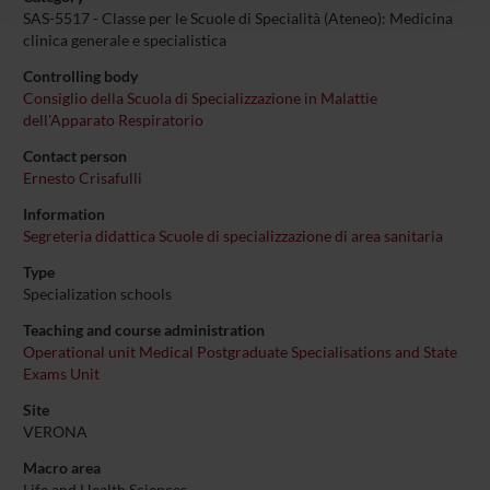
con altre informazioni che hai fornito loro o che hanno
SAS-5517 - Classe per le Scuole di Specialità (Ateneo): Medicina
raccolto dal tuo utilizzo dei loro servizi.
clinica generale e specialistica
Controlling body
Consiglio della Scuola di Specializzazione in Malattie
dell'Apparato Respiratorio
Contact person
Ernesto Crisafulli
Information
Segreteria didattica Scuole di specializzazione di area sanitaria
Type
Specialization schools
Teaching and course administration
Operational unit Medical Postgraduate Specialisations and State
Exams Unit
Site
VERONA
Macro area
Life and Health Sciences