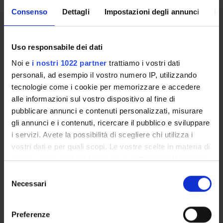
Consenso
Dettagli
Impostazioni degli annunci
In
CORSI DI LAUREA MAGISTRALE
POST LAUREA
Uso responsabile dei dati
Noi e
i nostri 1022 partner
trattiamo i vostri dati
personali, ad esempio il vostro numero IP, utilizzando
tecnologie come i cookie per memorizzare e accedere
alle informazioni sul vostro dispositivo al fine di
pubblicare annunci e contenuti personalizzati, misurare
gli annunci e i contenuti, ricercare il pubblico e sviluppare
i servizi. Avete la possibilità di scegliere chi utilizza i
Overview
vostri dati e per quali scopi. Le vostre scelte in materia di
privacy sono applicabili solo su questa proprietà digitale
Lo specialista in
Malattie dell'Apparato Respiratorio
in cui avete effettuato le vostre scelte. È possibile
Selezione
deve aver maturato conoscenze teoriche, scientifiche e
modificare o revocare il proprio consenso in qualsiasi
Necessari
del
professionali nel campo della fisiopatologia, clinica,
momento dalla Dichiarazione sui cookie o facendo clic
consenso
prevenzione e terapia delle malattie dell'apparato
sull'icona di attivazione della privacy.
Preferenze
respiratorio, delle neoplasie polmonari, dell’insufficienza