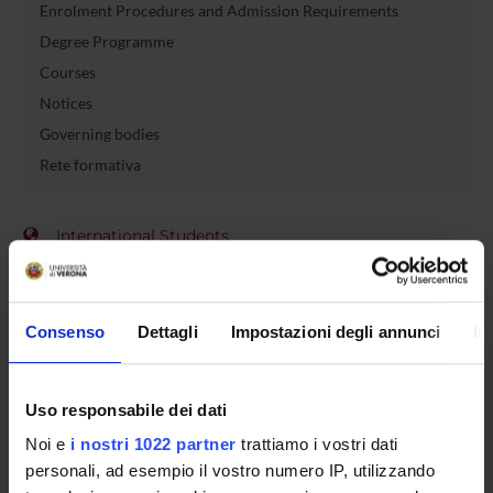
Enrolment Procedures and Admission Requirements
Degree Programme
Courses
Notices
Governing bodies
Rete formativa
International Students
OFFERTA FORMATIVA
Consenso
Dettagli
Impostazioni degli annunci
In
SEMESTRE FILTRO
Uso responsabile dei dati
CORSI DI LAUREA
Noi e
i nostri 1022 partner
trattiamo i vostri dati
CORSI DI LAUREA MAGISTRALE
personali, ad esempio il vostro numero IP, utilizzando