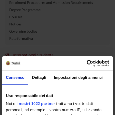
Enrolment Procedures and Admission Requirements
Degree Programme
Courses
Notices
Governing bodies
Rete formativa
International Students
OFFERTA FORMATIVA
Consenso
Dettagli
Impostazioni degli annunci
In
SEMESTRE FILTRO
Uso responsabile dei dati
CORSI DI LAUREA
Noi e
i nostri 1022 partner
trattiamo i vostri dati
CORSI DI LAUREA MAGISTRALE
personali, ad esempio il vostro numero IP, utilizzando