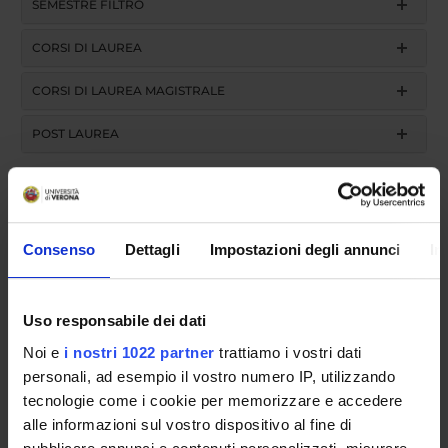
SEMESTRE FILTRO
CORSI DI LAUREA
CORSI DI LAUREA MAGISTRALE
POST LAUREA
FOR INFORMATION
Operational unit: Teaching administration
Consenso
Dettagli
Impostazioni degli annunci
In
Course partially running (all years except the first)
Academic year
Uso responsabile dei dati
Noi e
i nostri 1022 partner
trattiamo i vostri dati
personali, ad esempio il vostro numero IP, utilizzando
search
tecnologie come i cookie per memorizzare e accedere
alle informazioni sul vostro dispositivo al fine di