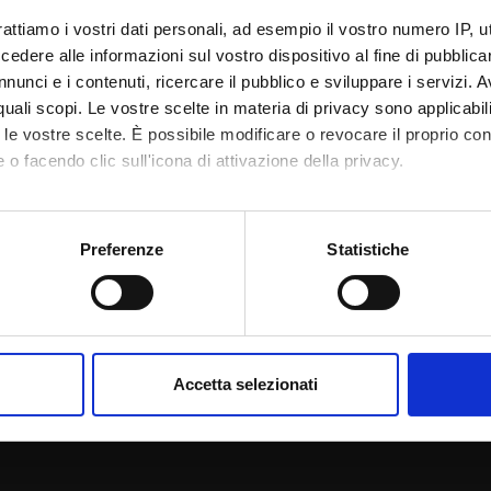
MyUnivr con le tue credenziali GIA: solo così potrai ricevere notifica di tut
rattiamo i vostri dati personali, ad esempio il vostro numero IP, 
nche tramite l'app Univr.
dere alle informazioni sul vostro dispositivo al fine di pubblica
nunci e i contenuti, ricercare il pubblico e sviluppare i servizi. A
IVR
r quali scopi. Le vostre scelte in materia di privacy sono applicabi
to le vostre scelte. È possibile modificare o revocare il proprio 
 o facendo clic sull'icona di attivazione della privacy.
mo anche:
oni sulla tua posizione geografica, con un'approssimazione di qu
Preferenze
Statistiche
spositivo, scansionandolo attivamente alla ricerca di caratteristich
aborati i tuoi dati personali e imposta le tue preferenze nella
s
consenso in qualsiasi momento dalla Dichiarazione sui cookie.
Accetta selezionati
nalizzare contenuti ed annunci, per fornire funzionalità dei socia
inoltre informazioni sul modo in cui utilizzi il nostro sito con i n
icità e social media, i quali potrebbero combinarle con altre inform
lizzo dei loro servizi.