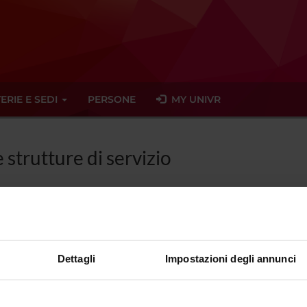
ERIE E SEDI
PERSONE
MY UNIVR
e strutture di servizio
 LA COMUNITÀ STUDENTESCA
Dettagli
Impostazioni degli annunci
à iscritta/o a un corso di studio, puoi consultare tutti gli avvisi relativi al
 portale potrai visualizzare informazioni, risorse e servizi utili che riguar
della carriera Esse3, corsi e-learning, email istituzionale, modulistica di