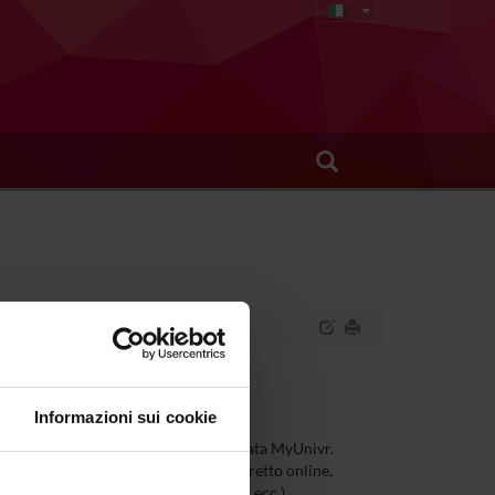
Informazioni sui cookie
 tuo corso di studi nella tua area riservata MyUnivr.
dano la tua carriera universitaria (libretto online,
 segreteria, procedure amministrative, ecc.).