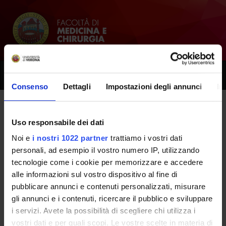
Toggle
naviga
Consenso
Dettagli
Impostazioni degli annunci
In
Avvisi delle segreterie e delle
Uso responsabile dei dati
strutture di servizio
Noi e
i nostri 1022 partner
trattiamo i vostri dati
personali, ad esempio il vostro numero IP, utilizzando
tecnologie come i cookie per memorizzare e accedere
Home
alle informazioni sul vostro dispositivo al fine di
pubblicare annunci e contenuti personalizzati, misurare
gli annunci e i contenuti, ricercare il pubblico e sviluppare
i servizi. Avete la possibilità di scegliere chi utilizza i
vostri dati e per quali scopi. Le vostre scelte in materia di