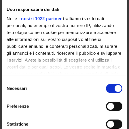
Enrolment Procedures and Admission Requirements
Uso responsabile dei dati
Degree Programme
Noi e
i nostri 1022 partner
trattiamo i vostri dati
Courses
personali, ad esempio il vostro numero IP, utilizzando
Notices
tecnologie come i cookie per memorizzare e accedere
Governing bodies
alle informazioni sul vostro dispositivo al fine di
Rete formativa
pubblicare annunci e contenuti personalizzati, misurare
gli annunci e i contenuti, ricercare il pubblico e sviluppare
i servizi. Avete la possibilità di scegliere chi utilizza i
International Students
vostri dati e per quali scopi. Le vostre scelte in materia di
privacy sono applicabili solo su questa proprietà digitale
in cui avete effettuato le vostre scelte. È possibile
OFFERTA FORMATIVA
Selezione
modificare o revocare il proprio consenso in qualsiasi
Necessari
del
momento dalla Dichiarazione sui cookie o facendo clic
consenso
SEMESTRE FILTRO
sull'icona di attivazione della privacy.
Preferenze
CORSI DI LAUREA
Con il tuo consenso, vorremmo anche:
CORSI DI LAUREA MAGISTRALE
raccogliere informazioni sulla tua posizione
Statistiche