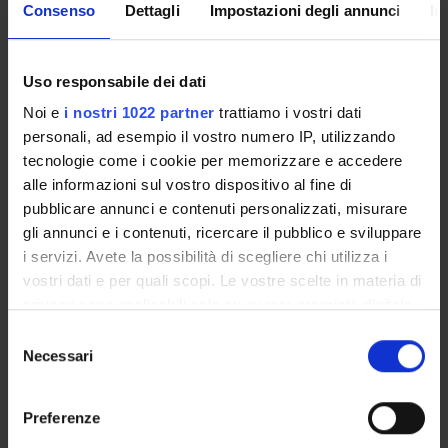
Consenso
Dettagli
Impostazioni degli annunci
In
Presentazione
Come iscriversi e Requisiti di ammissione
Piani didattici
Uso responsabile dei dati
Insegnamenti
Noi e
i nostri 1022 partner
trattiamo i vostri dati
Bacheca avvisi
personali, ad esempio il vostro numero IP, utilizzando
Organi collegiali e di governo
tecnologie come i cookie per memorizzare e accedere
alle informazioni sul vostro dispositivo al fine di
Rete formativa
pubblicare annunci e contenuti personalizzati, misurare
gli annunci e i contenuti, ricercare il pubblico e sviluppare
Servizio Studenti Internazionali
i servizi. Avete la possibilità di scegliere chi utilizza i
vostri dati e per quali scopi. Le vostre scelte in materia di
privacy sono applicabili solo su questa proprietà digitale
OFFERTA FORMATIVA
in cui avete effettuato le vostre scelte. È possibile
Selezione
modificare o revocare il proprio consenso in qualsiasi
Necessari
del
momento dalla Dichiarazione sui cookie o facendo clic
SEMESTRE FILTRO
consenso
sull'icona di attivazione della privacy.
Preferenze
CORSI DI LAUREA