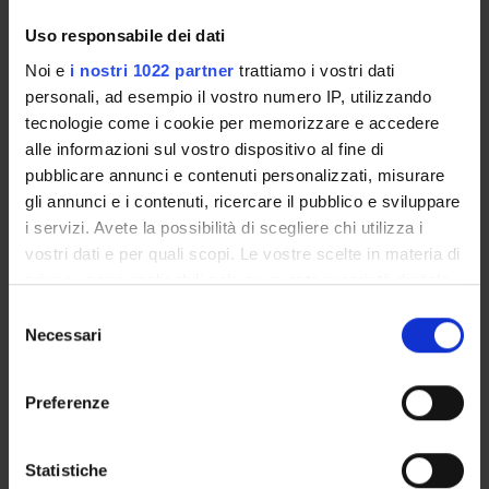
Enrolment Procedures and Admission Requirements
Uso responsabile dei dati
Degree Programme
Noi e
i nostri 1022 partner
trattiamo i vostri dati
Courses
personali, ad esempio il vostro numero IP, utilizzando
Notices
tecnologie come i cookie per memorizzare e accedere
Governing bodies
alle informazioni sul vostro dispositivo al fine di
Rete formativa
pubblicare annunci e contenuti personalizzati, misurare
gli annunci e i contenuti, ricercare il pubblico e sviluppare
i servizi. Avete la possibilità di scegliere chi utilizza i
International Students
vostri dati e per quali scopi. Le vostre scelte in materia di
privacy sono applicabili solo su questa proprietà digitale
in cui avete effettuato le vostre scelte. È possibile
OFFERTA FORMATIVA
Selezione
modificare o revocare il proprio consenso in qualsiasi
Necessari
del
momento dalla Dichiarazione sui cookie o facendo clic
consenso
SEMESTRE FILTRO
sull'icona di attivazione della privacy.
Preferenze
CORSI DI LAUREA
Con il tuo consenso, vorremmo anche:
CORSI DI LAUREA MAGISTRALE
raccogliere informazioni sulla tua posizione
Statistiche