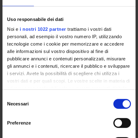
Come iscriversi e Requisiti di ammissione
Piani didattici
Uso responsabile dei dati
Insegnamenti
Bacheca avvisi
Noi e
i nostri 1022 partner
trattiamo i vostri dati
personali, ad esempio il vostro numero IP, utilizzando
Organi collegiali e di governo
tecnologie come i cookie per memorizzare e accedere
Rete formativa
alle informazioni sul vostro dispositivo al fine di
pubblicare annunci e contenuti personalizzati, misurare
Servizio Studenti Internazionali
gli annunci e i contenuti, ricercare il pubblico e sviluppare
i servizi. Avete la possibilità di scegliere chi utilizza i
vostri dati e per quali scopi. Le vostre scelte in materia di
OFFERTA FORMATIVA
privacy sono applicabili solo su questa proprietà digitale
in cui avete effettuato le vostre scelte. È possibile
Selezione
modificare o revocare il proprio consenso in qualsiasi
Necessari
del
SEMESTRE FILTRO
momento dalla Dichiarazione sui cookie o facendo clic
consenso
sull'icona di attivazione della privacy.
CORSI DI LAUREA
Preferenze
CORSI DI LAUREA MAGISTRALE
Con il tuo consenso, vorremmo anche: