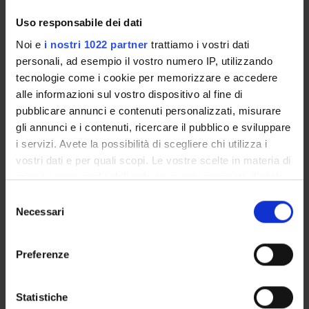
Enrolment Procedures and Admission Requirements
Uso responsabile dei dati
Degree Programme
Noi e
i nostri 1022 partner
trattiamo i vostri dati
Courses
personali, ad esempio il vostro numero IP, utilizzando
Notices
tecnologie come i cookie per memorizzare e accedere
Governing bodies
alle informazioni sul vostro dispositivo al fine di
Rete formativa
pubblicare annunci e contenuti personalizzati, misurare
gli annunci e i contenuti, ricercare il pubblico e sviluppare
i servizi. Avete la possibilità di scegliere chi utilizza i
International Students
vostri dati e per quali scopi. Le vostre scelte in materia di
privacy sono applicabili solo su questa proprietà digitale
in cui avete effettuato le vostre scelte. È possibile
OFFERTA FORMATIVA
Selezione
modificare o revocare il proprio consenso in qualsiasi
Necessari
del
momento dalla Dichiarazione sui cookie o facendo clic
consenso
SEMESTRE FILTRO
sull'icona di attivazione della privacy.
Preferenze
CORSI DI LAUREA
Con il tuo consenso, vorremmo anche:
CORSI DI LAUREA MAGISTRALE
raccogliere informazioni sulla tua posizione
Statistiche