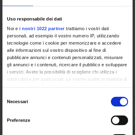
Come iscriversi e Requisiti di ammissione
Piani didattici
Uso responsabile dei dati
Insegnamenti
Bacheca avvisi
Noi e
i nostri 1022 partner
trattiamo i vostri dati
personali, ad esempio il vostro numero IP, utilizzando
Organi collegiali e di governo
tecnologie come i cookie per memorizzare e accedere
Rete formativa
alle informazioni sul vostro dispositivo al fine di
pubblicare annunci e contenuti personalizzati, misurare
Servizio Studenti Internazionali
gli annunci e i contenuti, ricercare il pubblico e sviluppare
i servizi. Avete la possibilità di scegliere chi utilizza i
vostri dati e per quali scopi. Le vostre scelte in materia di
OFFERTA FORMATIVA
privacy sono applicabili solo su questa proprietà digitale
in cui avete effettuato le vostre scelte. È possibile
Selezione
modificare o revocare il proprio consenso in qualsiasi
Necessari
del
SEMESTRE FILTRO
momento dalla Dichiarazione sui cookie o facendo clic
consenso
sull'icona di attivazione della privacy.
CORSI DI LAUREA
Preferenze
CORSI DI LAUREA MAGISTRALE
Con il tuo consenso, vorremmo anche: