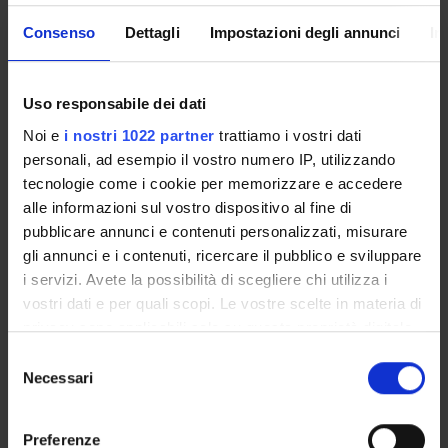
Consenso
Dettagli
Impostazioni degli annunci
In
Presentazione
Come iscriversi e Requisiti di ammissione
Piani didattici
Uso responsabile dei dati
Insegnamenti
Noi e
i nostri 1022 partner
trattiamo i vostri dati
Bacheca avvisi
personali, ad esempio il vostro numero IP, utilizzando
Organi collegiali e di governo
tecnologie come i cookie per memorizzare e accedere
Rete formativa
alle informazioni sul vostro dispositivo al fine di
pubblicare annunci e contenuti personalizzati, misurare
Regolamenti
gli annunci e i contenuti, ricercare il pubblico e sviluppare
i servizi. Avete la possibilità di scegliere chi utilizza i
Servizio Studenti Internazionali
vostri dati e per quali scopi. Le vostre scelte in materia di
privacy sono applicabili solo su questa proprietà digitale
in cui avete effettuato le vostre scelte. È possibile
Selezione
OFFERTA FORMATIVA
modificare o revocare il proprio consenso in qualsiasi
Necessari
del
momento dalla Dichiarazione sui cookie o facendo clic
consenso
SEMESTRE FILTRO
sull'icona di attivazione della privacy.
Preferenze