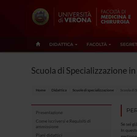
DIDATTICA
FACOLTÀ
SEGRET
Scuola di Specializzazione i
Home
Didattica
Scuole di specializzazione
Scuola di 
PER
Presentazione
Come iscriversi e Requisiti di
Se sei gi
ammissione
In questo
Piani didattici
gestione 