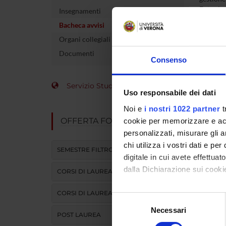
Entra in 
Insegnamenti
mail e a
Bacheca avvisi
Organi collegiali e di governo
MYUN
Documenti
Consenso
Servizio Studenti Internazionali
Uso responsabile dei dati
Noi e
i nostri 1022 partner
t
OFFERTA FORMATIVA
cookie per memorizzare e acce
personalizzati, misurare gli an
chi utilizza i vostri dati e pe
SEMESTRE FILTRO
digitale in cui avete effettua
dalla Dichiarazione sui cookie
CORSI DI LAUREA
CORSI DI LAUREA MAGISTRALE
Con il tuo consenso, vorrem
Selezione
raccogliere informazi
Necessari
del
POST LAUREA
Identificare il tuo di
consenso