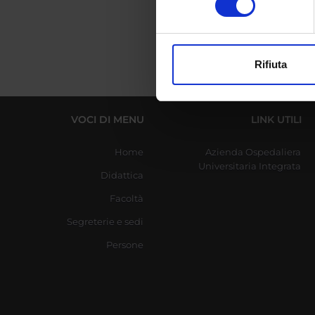
digitali).
Approfondisci come vengono el
modificare o ritirare il tuo 
Rifiuta
Utilizziamo i cookie per perso
nostro traffico. Condividiamo 
di analisi dei dati web, pubbl
VOCI DI MENU
LINK UTILI
che hanno raccolto dal tuo uti
Home
Azienda Ospedaliera
Universitaria Integrata
Didattica
Facoltà
Segreterie e sedi
Persone