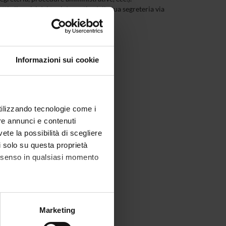
ti gli avvisi dei tuoi docenti e della tua segreteria via
Informazioni sui cookie
utilizzando tecnologie come i
re annunci e contenuti
vete la possibilità di scegliere
li solo su questa proprietà
consenso in qualsiasi momento
alche metro,
Marketing
e specifiche (impronte