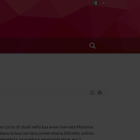
 tuo corso di studi nella tua area riservata MyUnivr.
dano la tua carriera universitaria (libretto online,
 segreteria, procedure amministrative, ecc.).