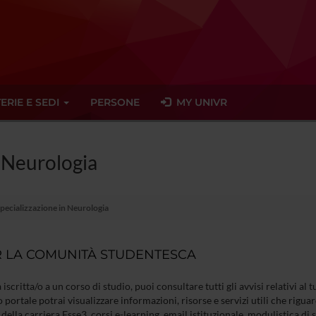
ERIE E SEDI
PERSONE
MY UNIVR
n Neurologia
Specializzazione in Neurologia
 LA COMUNITÀ STUDENTESCA
à iscritta/o a un corso di studio, puoi consultare tutti gli avvisi relativi al
 portale potrai visualizzare informazioni, risorse e servizi utili che riguar
della carriera Esse3, corsi e-learning, email istituzionale, modulistica di