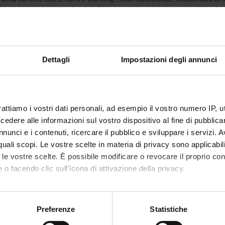
MyUnivr con le tue credenziali GIA: solo così potrai ricevere notifica di tut
nche tramite l'app Univr.
IVR
Dettagli
Impostazioni degli annunci
rattiamo i vostri dati personali, ad esempio il vostro numero IP, 
dere alle informazioni sul vostro dispositivo al fine di pubblica
nunci e i contenuti, ricercare il pubblico e sviluppare i servizi. A
r quali scopi. Le vostre scelte in materia di privacy sono applicabi
to le vostre scelte. È possibile modificare o revocare il proprio 
 o facendo clic sull'icona di attivazione della privacy.
mo anche:
oni sulla tua posizione geografica, con un'approssimazione di qu
Preferenze
Statistiche
spositivo, scansionandolo attivamente alla ricerca di caratteristich