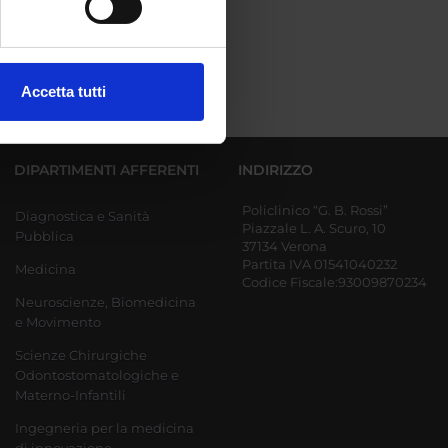
ezione dettagli
. Puoi
Accetta tutti
l media e per analizzare il
ostri partner che si occupano
azioni che hai fornito loro o
DIPARTIMENTI AFFERENTI
INDIRIZZO
Policlinico “G. B. Rossi”
Diagnostica e Sanità
Piazzale L. A. Scuro, 10
Pubblica
37134 Verona
Partita IVA 01541040232
Medicina
Codice Fiscale:93009870234
Neuroscienze, Biomedicina
e Movimento
Scienze Chirurgiche
Odontostomatologiche e
Materno-Infantili
Ingegneria per la medicina
di innovazione