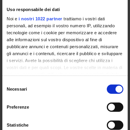
Enrolment Procedures and Admission Requirements
Uso responsabile dei dati
Degree Programme
Noi e
i nostri 1022 partner
trattiamo i vostri dati
Courses
personali, ad esempio il vostro numero IP, utilizzando
Notices
tecnologie come i cookie per memorizzare e accedere
Governing bodies
alle informazioni sul vostro dispositivo al fine di
Documents
pubblicare annunci e contenuti personalizzati, misurare
gli annunci e i contenuti, ricercare il pubblico e sviluppare
i servizi. Avete la possibilità di scegliere chi utilizza i
International Students
vostri dati e per quali scopi. Le vostre scelte in materia di
privacy sono applicabili solo su questa proprietà digitale
in cui avete effettuato le vostre scelte. È possibile
OFFERTA FORMATIVA
Selezione
modificare o revocare il proprio consenso in qualsiasi
Necessari
del
momento dalla Dichiarazione sui cookie o facendo clic
consenso
SEMESTRE FILTRO
sull'icona di attivazione della privacy.
Preferenze
CORSI DI LAUREA
Con il tuo consenso, vorremmo anche:
CORSI DI LAUREA MAGISTRALE
raccogliere informazioni sulla tua posizione
Statistiche