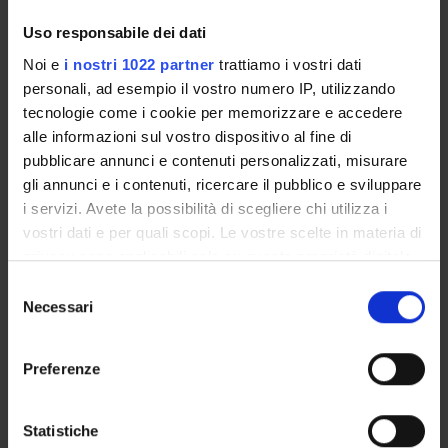
Enrolment Procedures and Admission Requirements
Uso responsabile dei dati
Degree Programme
Noi e
i nostri 1022 partner
trattiamo i vostri dati
Courses
personali, ad esempio il vostro numero IP, utilizzando
Notices
tecnologie come i cookie per memorizzare e accedere
Governing bodies
alle informazioni sul vostro dispositivo al fine di
Documents
pubblicare annunci e contenuti personalizzati, misurare
gli annunci e i contenuti, ricercare il pubblico e sviluppare
i servizi. Avete la possibilità di scegliere chi utilizza i
International Students
vostri dati e per quali scopi. Le vostre scelte in materia di
privacy sono applicabili solo su questa proprietà digitale
in cui avete effettuato le vostre scelte. È possibile
OFFERTA FORMATIVA
Selezione
modificare o revocare il proprio consenso in qualsiasi
Necessari
del
momento dalla Dichiarazione sui cookie o facendo clic
consenso
SEMESTRE FILTRO
sull'icona di attivazione della privacy.
Preferenze
CORSI DI LAUREA
Con il tuo consenso, vorremmo anche:
CORSI DI LAUREA MAGISTRALE
raccogliere informazioni sulla tua posizione
Statistiche