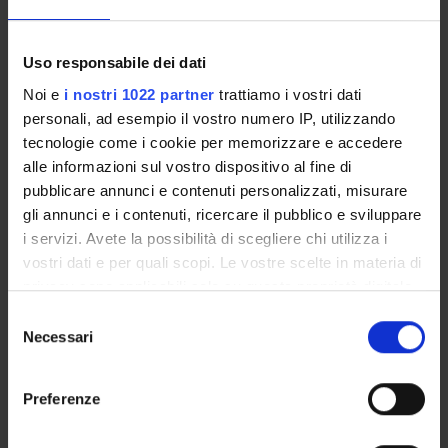
Come iscriversi e Requisiti di ammissione
Piani didattici
Uso responsabile dei dati
Insegnamenti
Bacheca avvisi
Noi e
i nostri 1022 partner
trattiamo i vostri dati
personali, ad esempio il vostro numero IP, utilizzando
Organi collegiali e di governo
tecnologie come i cookie per memorizzare e accedere
Documenti
alle informazioni sul vostro dispositivo al fine di
pubblicare annunci e contenuti personalizzati, misurare
Servizio Studenti Internazionali
gli annunci e i contenuti, ricercare il pubblico e sviluppare
i servizi. Avete la possibilità di scegliere chi utilizza i
vostri dati e per quali scopi. Le vostre scelte in materia di
OFFERTA FORMATIVA
privacy sono applicabili solo su questa proprietà digitale
in cui avete effettuato le vostre scelte. È possibile
Selezione
modificare o revocare il proprio consenso in qualsiasi
Necessari
del
SEMESTRE FILTRO
momento dalla Dichiarazione sui cookie o facendo clic
consenso
sull'icona di attivazione della privacy.
CORSI DI LAUREA
Preferenze
CORSI DI LAUREA MAGISTRALE
Con il tuo consenso, vorremmo anche: