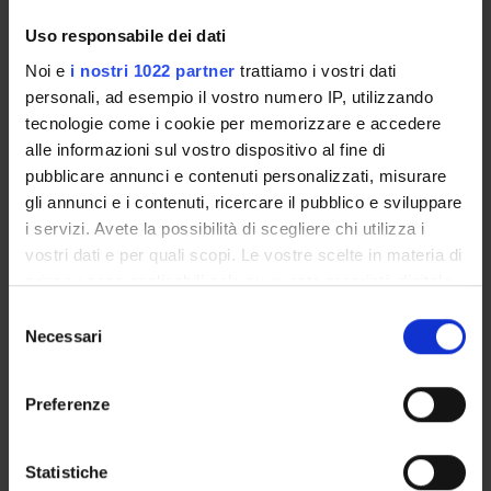
Enrolment Procedures and Admission Requirements
Uso responsabile dei dati
Degree Programme
Noi e
i nostri 1022 partner
trattiamo i vostri dati
Courses
personali, ad esempio il vostro numero IP, utilizzando
Notices
tecnologie come i cookie per memorizzare e accedere
Governing bodies
alle informazioni sul vostro dispositivo al fine di
Documents
pubblicare annunci e contenuti personalizzati, misurare
gli annunci e i contenuti, ricercare il pubblico e sviluppare
i servizi. Avete la possibilità di scegliere chi utilizza i
International Students
vostri dati e per quali scopi. Le vostre scelte in materia di
privacy sono applicabili solo su questa proprietà digitale
in cui avete effettuato le vostre scelte. È possibile
OFFERTA FORMATIVA
Selezione
modificare o revocare il proprio consenso in qualsiasi
Necessari
del
momento dalla Dichiarazione sui cookie o facendo clic
consenso
SEMESTRE FILTRO
sull'icona di attivazione della privacy.
Preferenze
CORSI DI LAUREA
Con il tuo consenso, vorremmo anche:
CORSI DI LAUREA MAGISTRALE
raccogliere informazioni sulla tua posizione
Statistiche