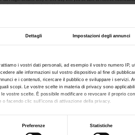
at via email and also via the Univr app.
IVR
Dettagli
Impostazioni degli annunci
rattiamo i vostri dati personali, ad esempio il vostro numero IP, 
dere alle informazioni sul vostro dispositivo al fine di pubblica
nunci e i contenuti, ricercare il pubblico e sviluppare i servizi. A
r quali scopi. Le vostre scelte in materia di privacy sono applicabi
to le vostre scelte. È possibile modificare o revocare il proprio 
 o facendo clic sull'icona di attivazione della privacy.
mo anche:
oni sulla tua posizione geografica, con un'approssimazione di qu
Preferenze
Statistiche
spositivo, scansionandolo attivamente alla ricerca di caratteristich