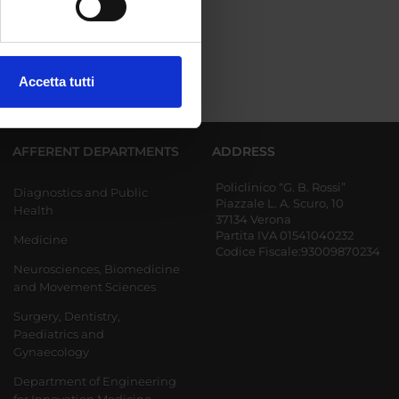
ezione dettagli
. Puoi
Accetta tutti
l media e per analizzare il
ostri partner che si occupano
azioni che hai fornito loro o
AFFERENT DEPARTMENTS
ADDRESS
Policlinico “G. B. Rossi”
Diagnostics and Public
Piazzale L. A. Scuro, 10
Health
37134 Verona
Partita IVA 01541040232
Medicine
Codice Fiscale:93009870234
Neurosciences, Biomedicine
and Movement Sciences
Surgery, Dentistry,
Paediatrics and
Gynaecology
Department of Engineering
for Innovation Medicine