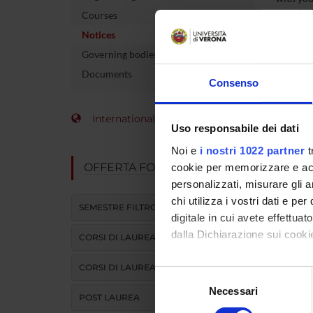
secretari
Courses
Notices
MYUN
Governing bodies
Documents
Consenso
International Students
Uso responsabile dei dati
Noi e
i nostri 1022 partner
t
OFFERTA FORMATIVA
cookie per memorizzare e acce
personalizzati, misurare gli an
chi utilizza i vostri dati e pe
SEMESTRE FILTRO
digitale in cui avete effettua
dalla Dichiarazione sui cookie
CORSI DI LAUREA
CORSI DI LAUREA MAGISTRALE
Con il tuo consenso, vorrem
Selezione
raccogliere informazi
Necessari
del
POST LAUREA
Identificare il tuo di
consenso