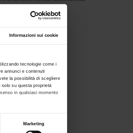
Informazioni sui cookie
utilizzando tecnologie come i
re annunci e contenuti
vete la possibilità di scegliere
li solo su questa proprietà
consenso in qualsiasi momento
alche metro,
Marketing
e specifiche (impronte