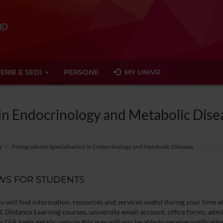
ERIE E SEDI
PERSONE
MY UNIVR
 in Endocrinology and Metabolic Dise
s
Postgraduate Specialisation in Endocrinology and Metabolic Diseases
WS FOR STUDENTS
u will find information, resources and services useful during your time a
, Distance Learning courses, university email account, office forms, admi
r GIA login details: only in this way will you be able to receive notificati