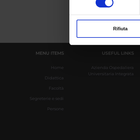
digitali).
Approfondisci come vengono el
modificare o ritirare il tuo 
Rifiuta
Utilizziamo i cookie per perso
nostro traffico. Condividiamo 
di analisi dei dati web, pubbl
MENU ITEMS
USEFUL LINKS
che hanno raccolto dal tuo uti
Home
Azienda Ospedaliera
Universitaria Integrata
Didattica
Facoltà
Segreterie e sedi
Persone