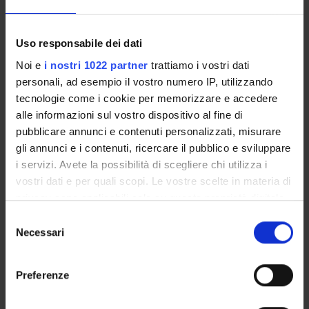
Come iscriversi e Requisiti di ammissione
Piani didattici
Uso responsabile dei dati
Insegnamenti
Bacheca avvisi
Noi e
i nostri 1022 partner
trattiamo i vostri dati
personali, ad esempio il vostro numero IP, utilizzando
Organi collegiali e di governo
tecnologie come i cookie per memorizzare e accedere
Documenti
alle informazioni sul vostro dispositivo al fine di
pubblicare annunci e contenuti personalizzati, misurare
Servizio Studenti Internazionali
gli annunci e i contenuti, ricercare il pubblico e sviluppare
i servizi. Avete la possibilità di scegliere chi utilizza i
vostri dati e per quali scopi. Le vostre scelte in materia di
OFFERTA FORMATIVA
privacy sono applicabili solo su questa proprietà digitale
in cui avete effettuato le vostre scelte. È possibile
Selezione
modificare o revocare il proprio consenso in qualsiasi
Necessari
del
SEMESTRE FILTRO
momento dalla Dichiarazione sui cookie o facendo clic
consenso
sull'icona di attivazione della privacy.
CORSI DI LAUREA
Preferenze
CORSI DI LAUREA MAGISTRALE
Con il tuo consenso, vorremmo anche: