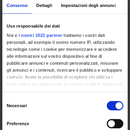
Consenso
Dettagli
Impostazioni degli annunci
In
Presentazione
Come iscriversi e Requisiti di ammissione
Uso responsabile dei dati
Piani didattici
Insegnamenti
Noi e
i nostri 1022 partner
trattiamo i vostri dati
personali, ad esempio il vostro numero IP, utilizzando
Bacheca avvisi
tecnologie come i cookie per memorizzare e accedere
Organi collegiali e di governo
alle informazioni sul vostro dispositivo al fine di
Documenti
pubblicare annunci e contenuti personalizzati, misurare
gli annunci e i contenuti, ricercare il pubblico e sviluppare
i servizi. Avete la possibilità di scegliere chi utilizza i
Servizio Studenti Internazionali
vostri dati e per quali scopi. Le vostre scelte in materia di
privacy sono applicabili solo su questa proprietà digitale
OFFERTA FORMATIVA
in cui avete effettuato le vostre scelte. È possibile
Selezione
modificare o revocare il proprio consenso in qualsiasi
Necessari
del
momento dalla Dichiarazione sui cookie o facendo clic
consenso
SEMESTRE FILTRO
sull'icona di attivazione della privacy.
Preferenze
CORSI DI LAUREA