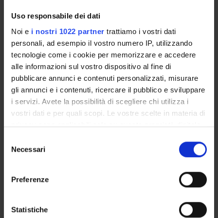
Enrolment Procedures and Admission Requirements
Uso responsabile dei dati
Degree Programme
Noi e
i nostri 1022 partner
trattiamo i vostri dati
Courses
personali, ad esempio il vostro numero IP, utilizzando
Notices
tecnologie come i cookie per memorizzare e accedere
Governing bodies
alle informazioni sul vostro dispositivo al fine di
Documents
pubblicare annunci e contenuti personalizzati, misurare
gli annunci e i contenuti, ricercare il pubblico e sviluppare
i servizi. Avete la possibilità di scegliere chi utilizza i
International Students
vostri dati e per quali scopi. Le vostre scelte in materia di
privacy sono applicabili solo su questa proprietà digitale
in cui avete effettuato le vostre scelte. È possibile
OFFERTA FORMATIVA
Selezione
modificare o revocare il proprio consenso in qualsiasi
Necessari
del
momento dalla Dichiarazione sui cookie o facendo clic
consenso
SEMESTRE FILTRO
sull'icona di attivazione della privacy.
Preferenze
CORSI DI LAUREA
Con il tuo consenso, vorremmo anche:
CORSI DI LAUREA MAGISTRALE
raccogliere informazioni sulla tua posizione
Statistiche