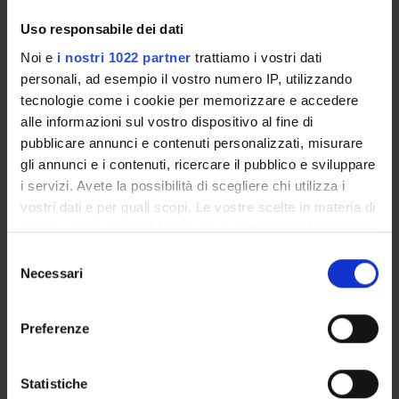
Enrolment Procedures and Admission Requirements
Uso responsabile dei dati
Degree Programme
Noi e
i nostri 1022 partner
trattiamo i vostri dati
Courses
personali, ad esempio il vostro numero IP, utilizzando
Notices
tecnologie come i cookie per memorizzare e accedere
Governing bodies
alle informazioni sul vostro dispositivo al fine di
Documents
pubblicare annunci e contenuti personalizzati, misurare
gli annunci e i contenuti, ricercare il pubblico e sviluppare
i servizi. Avete la possibilità di scegliere chi utilizza i
International Students
vostri dati e per quali scopi. Le vostre scelte in materia di
privacy sono applicabili solo su questa proprietà digitale
in cui avete effettuato le vostre scelte. È possibile
OFFERTA FORMATIVA
Selezione
modificare o revocare il proprio consenso in qualsiasi
Necessari
del
momento dalla Dichiarazione sui cookie o facendo clic
consenso
SEMESTRE FILTRO
sull'icona di attivazione della privacy.
Preferenze
CORSI DI LAUREA
Con il tuo consenso, vorremmo anche:
CORSI DI LAUREA MAGISTRALE
raccogliere informazioni sulla tua posizione
Statistiche